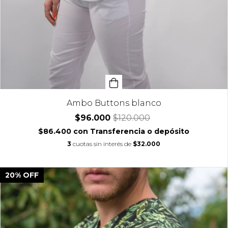
Ambo Buttons blanco
$96.000
$120.000
$86.400
con
Transferencia o depósito
3
cuotas sin interés de
$32.000
20
%
OFF