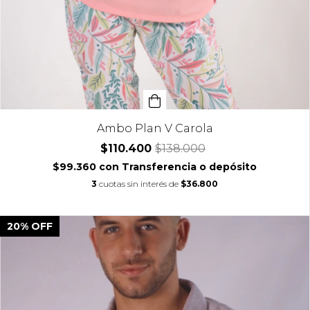
Ambo Plan V Carola
$110.400
$138.000
$99.360
con
Transferencia o depósito
3
cuotas sin interés de
$36.800
20
%
OFF