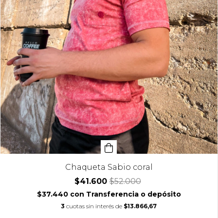
Chaqueta Sabio coral
$41.600
$52.000
$37.440
con
Transferencia o depósito
3
cuotas sin interés de
$13.866,67