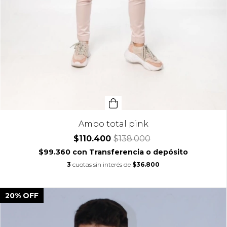
Ambo total pink
$110.400
$138.000
$99.360
con
Transferencia o depósito
3
cuotas sin interés de
$36.800
20
%
OFF