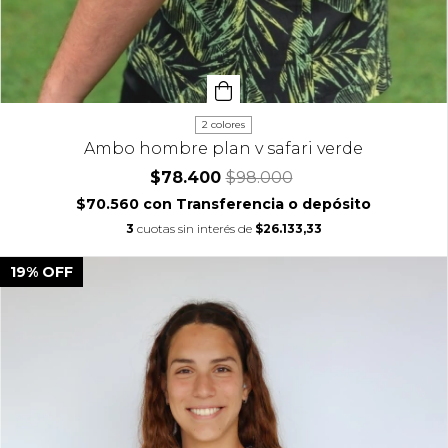
2 colores
Ambo hombre plan v safari verde
$78.400
$98.000
$70.560
con
Transferencia o depósito
3
cuotas sin interés de
$26.133,33
19
%
OFF