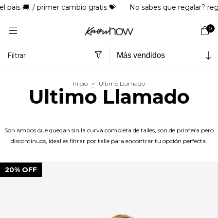
s 💝
No sabes que regalar? regala una giftcard
3 cuotas sin
0
Filtrar
Inicio
>
Ultimo Llamado
Ultimo Llamado
Son ambos que quedan sin la curva completa de talles, son de primera pero
discontinuos, ideal es filtrar por talle para encontrar tu opción perfecta.
20
%
OFF