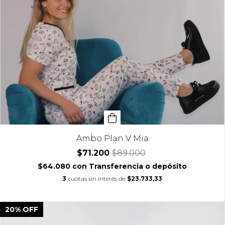
Ambo Plan V Mia
$71.200
$89.000
$64.080
con
Transferencia o depósito
3
cuotas sin interés de
$23.733,33
20
%
OFF