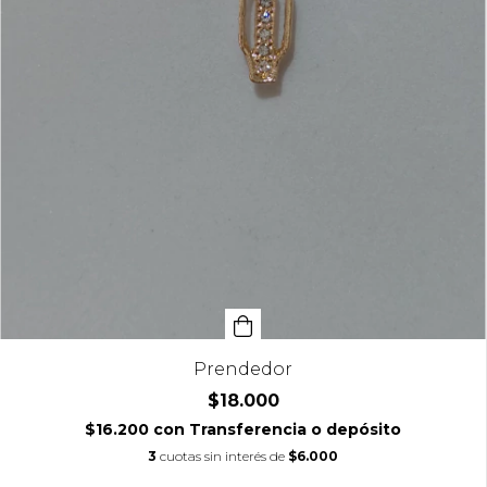
Prendedor
$18.000
$16.200
con
Transferencia o depósito
3
cuotas sin interés de
$6.000