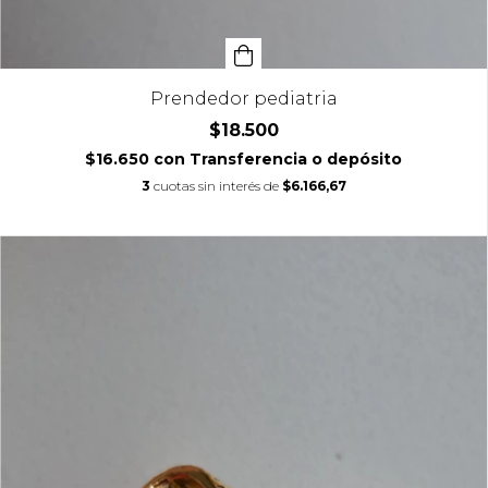
Prendedor pediatria
$18.500
$16.650
con
Transferencia o depósito
3
cuotas sin interés de
$6.166,67