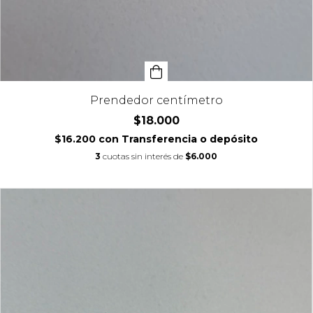
Prendedor centímetro
$18.000
$16.200
con
Transferencia o depósito
3
cuotas sin interés de
$6.000