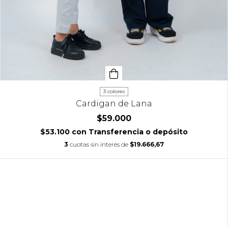
3 colores
Cardigan de Lana
$59.000
$53.100
con
Transferencia o depósito
3
cuotas sin interés de
$19.666,67