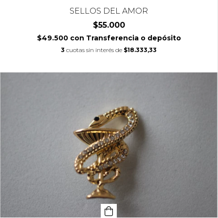
SELLOS DEL AMOR
$55.000
$49.500
con
Transferencia o depósito
3
cuotas sin interés de
$18.333,33