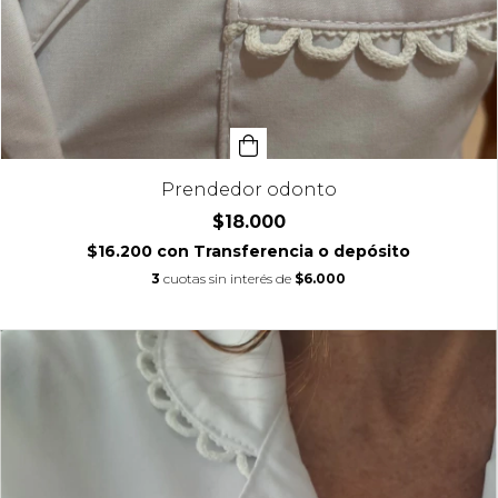
Prendedor odonto
$18.000
$16.200
con
Transferencia o depósito
3
cuotas sin interés de
$6.000