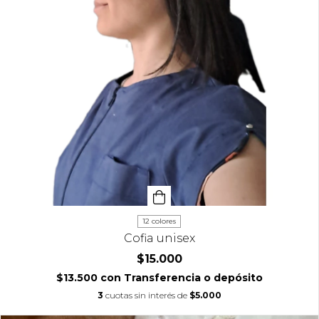
12 colores
Cofia unisex
$15.000
$13.500
con
Transferencia o depósito
3
cuotas sin interés de
$5.000