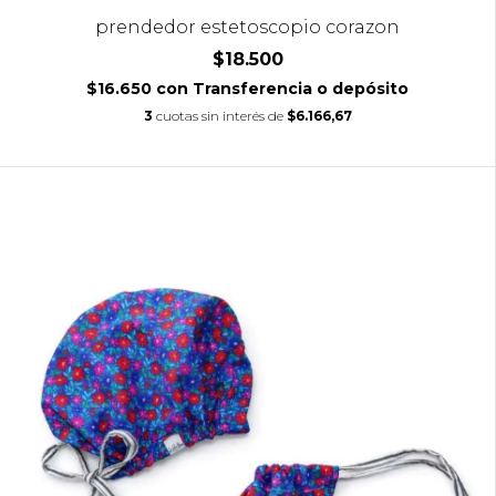
prendedor estetoscopio corazon
$18.500
$16.650
con
Transferencia o depósito
3
cuotas sin interés de
$6.166,67