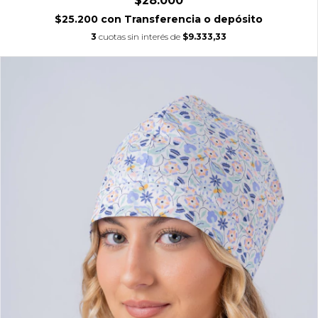
$28.000
$25.200
con
Transferencia o depósito
3
cuotas sin interés de
$9.333,33