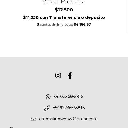
Vincha Margarita
$12.500
$11.250
con
Transferencia o depósito
3
cuotas sin interés de
$4.166,67
5492236565816
+5492236565816
ambosknowhow@gmail.com