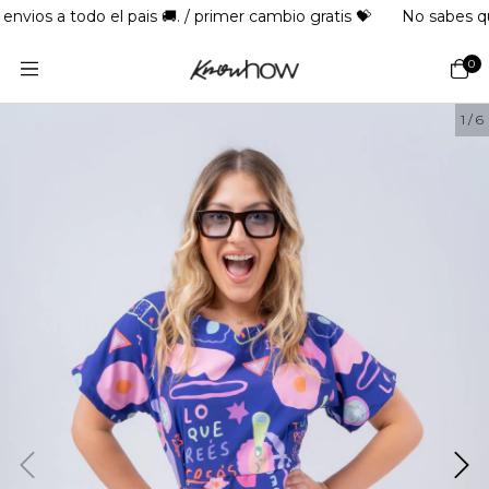
 a todo el pais 🚚. / primer cambio gratis 💝
No sabes que rega
0
1
/
6